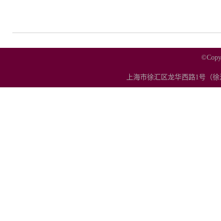
©Co
上海市徐汇区龙华西路1号（徐汇校